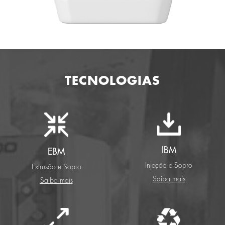
TECNOLOGIAS
IBM
EBM
Injeção e Sopro
Extrusão e Sopro
Saiba mais
Saiba mais